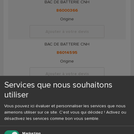
BAC DE BATTERIE CNH
86000366
Origine
Ajouter à votre devis
BAC DE BATTERIE CNH
86014595
Origine
Ajouter à votre devis
Services que nous souhaitons
BATTERIE CNH
utiliser
86401986
Origine
Vous pouvez ici évaluer et personnaliser les services que nous
aimerions utiliser sur ce site. C'est vous qui décidez ! Activez ou
Ajouter à votre devis
désactivez les services comme bon vous semble.
CABLE MASSE BATTERIE CNH
Marketing