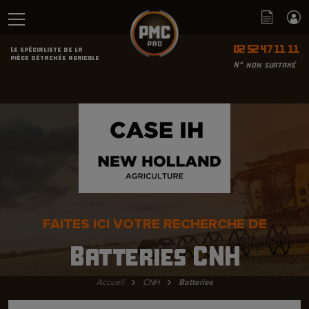
02 52 47 11 11
Le spécialiste de la
pièce détachée agricole
N° non surtaxé
FAITES ICI VOTRE RECHERCHE DE
Batteries CNH
›
›
Accueil
CNH
Batteries