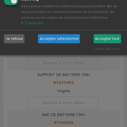
86528253
Ces services traitent les informations personnelles afin de
Origine
vous présenter un contenu pertinent sur les produits, les
services ou les sujets qui pourraient vous intéresser.
Ajouter à votre devis
↓
3
services
SUPPORT DE BATTERIE CNH
Je refuse
Accepter sélectionné
Accepter tout
86984177
Réalisé avec Klaro !
Origine
Ajouter à votre devis
SUPPORT DE BATTERIE CNH
87037052
Origine
Ajouter à votre devis
BAC DE BATTERIE CNH
87106388