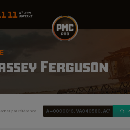
11 11
N° non
surtaxé
E
assey Ferguson
rcher par référence :
R