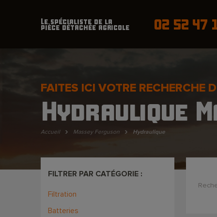
02 52 47 
Le spécialiste de la
pièce détachée agricole
FAITES ICI VOTRE RECHERCHE D
Hydraulique M
›
›
Accueil
Massey Ferguson
Hydraulique
FILTRER PAR CATÉGORIE :
Reche
Filtration
Batteries