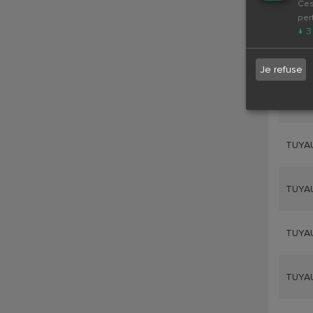
Ces
TUYA
per
↓
3
TUYAU
Je refuse
TUYAU
TUYAU
TUYAU
TUYAU
TUYAU