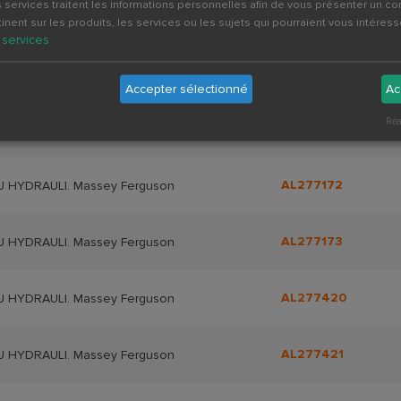
 services traitent les informations personnelles afin de vous présenter un c
AL275171
U HYDRAULIQUE Massey Ferguson
tinent sur les produits, les services ou les sujets qui pourraient vous intéress
services
AL275172
 HYDRAULI. Massey Ferguson
Accepter sélectionné
Ac
Réa
AL275173
 HYDRAULI. Massey Ferguson
AL277172
 HYDRAULI. Massey Ferguson
AL277173
 HYDRAULI. Massey Ferguson
AL277420
 HYDRAULI. Massey Ferguson
AL277421
 HYDRAULI. Massey Ferguson