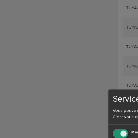
TUYAU
TUYA
TUYA
TUYAU
TUYAU
Servic
TUYA
Vous pouvez i
C'est vous q
ELEME
Mar