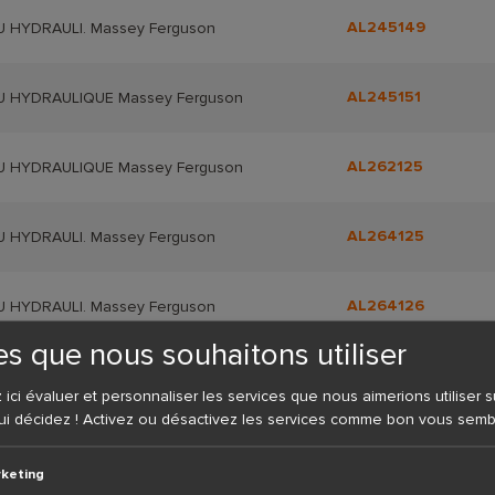
AL245149
 HYDRAULI. Massey Ferguson
AL245151
U HYDRAULIQUE Massey Ferguson
AL262125
U HYDRAULIQUE Massey Ferguson
AL264125
 HYDRAULI. Massey Ferguson
AL264126
 HYDRAULI. Massey Ferguson
es que nous souhaitons utiliser
AL266125
U HYDRAULIQUE Massey Ferguson
ci évaluer et personnaliser les services que nous aimerions utiliser su
ui décidez ! Activez ou désactivez les services comme bon vous semb
AL269681
NT HYDRAUL. Massey Ferguson
keting