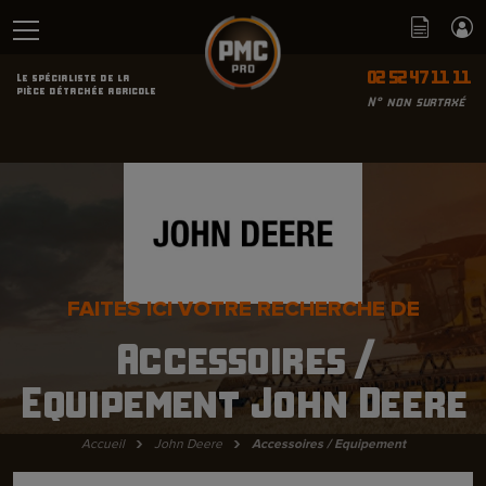
02 52 47 11 11
Le spécialiste de la
pièce détachée agricole
N° non surtaxé
FAITES ICI VOTRE RECHERCHE DE
Accessoires /
Equipement John Deere
›
›
Accueil
John Deere
Accessoires / Equipement