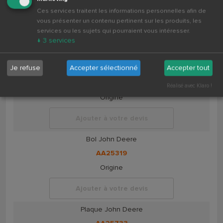
Ces services traitent les informations personnelles afin de
AA24096
vous présenter un contenu pertinent sur les produits, les
Origine
services ou les sujets qui pourraient vous intéresser.
↓
3
services
Ajouter à votre devis
Je refuse
Accepter sélectionné
Accepter tout
Disque de coupe John Deere
AA24318
Réalisé avec Klaro !
Origine
Ajouter à votre devis
Bol John Deere
AA25319
Origine
Ajouter à votre devis
Plaque John Deere