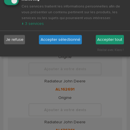
Ces services traitent les informations personnelles afin de
AL119166
vous présenter un contenu pertinent sur les produits, les
Origine
services ou les sujets qui pourraient vous intéresser.
↓
3
services
Ajouter à votre devis
Je refuse
Accepter sélectionné
Accepter tout
Radiateur John Deere
AL162688
Réalisé avec Klaro !
Origine
Ajouter à votre devis
Radiateur John Deere
AL162691
Origine
Ajouter à votre devis
Radiateur John Deere