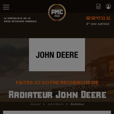
02 52 47 11 11
Le spécialiste de la
pièce détachée agricole
N° non surtaxé
FAITES ICI VOTRE RECHERCHE DE
Radiateur John Deere
›
›
Accueil
John Deere
Radiateur