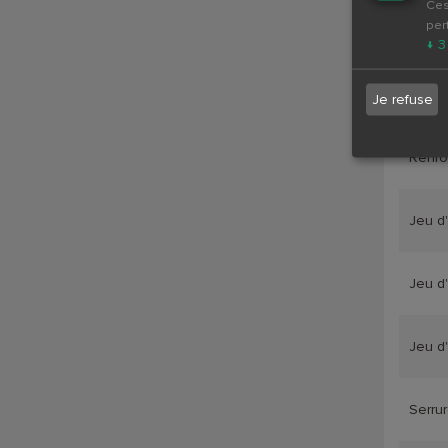
Ces
per
Jeu d
↓
3
Renfo
Je refuse
Renfo
Jeu d
Jeu d
Jeu d
Serru