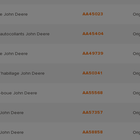
AA45023
e John Deere
Ori
AA45404
'autocollants John Deere
Ori
AA49739
e John Deere
Ori
AA50341
d'habillage John Deere
Ori
AA55568
-boue John Deere
Ori
AA57357
 John Deere
Ori
AA58858
 John Deere
Ori