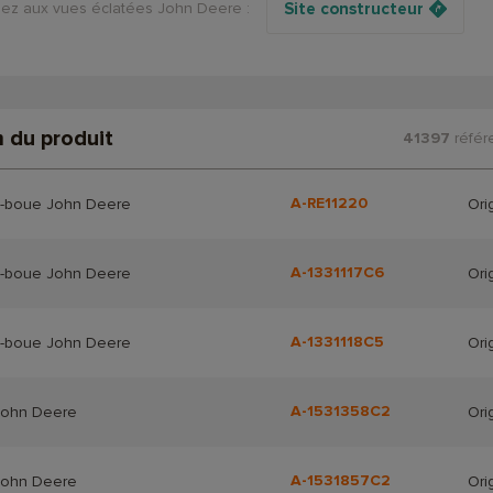
ez aux vues éclatées
John Deere :
Site constructeur
 du produit
41397
référ
A-RE11220
-boue John Deere
Ori
A-1331117C6
-boue John Deere
Ori
A-1331118C5
-boue John Deere
Ori
A-1531358C2
John Deere
Ori
A-1531857C2
John Deere
Ori