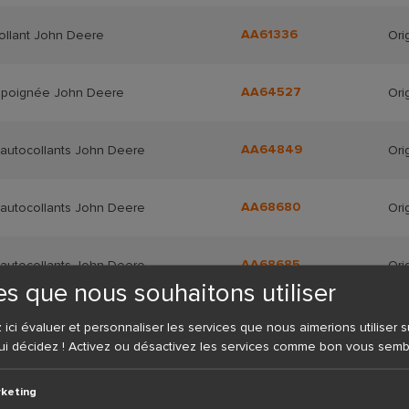
AA61336
ollant John Deere
Ori
AA64527
e poignée John Deere
Ori
AA64849
'autocollants John Deere
Ori
AA68680
'autocollants John Deere
Ori
AA68685
'autocollants John Deere
Ori
es que nous souhaitons utiliser
AA68686
'autocollants John Deere
Ori
ci évaluer et personnaliser les services que nous aimerions utiliser su
ui décidez ! Activez ou désactivez les services comme bon vous semb
AA68694
'autocollants John Deere
Ori
keting