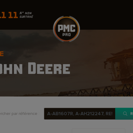
11 11
N° non
surtaxé
E
ohn Deere
rcher par référence :
R