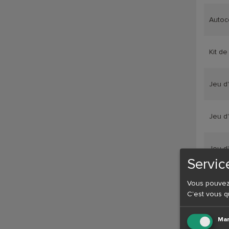
Autoc
Kit d
Jeu d
Jeu d
Jeu d
Servic
Jeu d
Vous pouvez i
C'est vous q
Jeu d
Mar