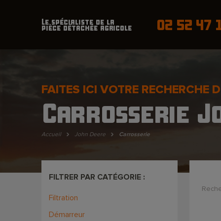
02 52 47 
Le spécialiste de la
pièce détachée agricole
FAITES ICI VOTRE RECHERCHE D
Carrosserie J
›
›
Accueil
John Deere
Carrosserie
FILTRER PAR CATÉGORIE :
Reche
Filtration
Démarreur