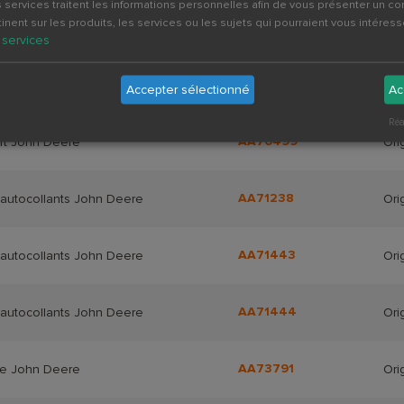
 services traitent les informations personnelles afin de vous présenter un c
tinent sur les produits, les services ou les sujets qui pourraient vous intéress
AA68701
'autocollants John Deere
Ori
services
AA70006
rt John Deere
Ori
Accepter sélectionné
Ac
Réa
AA70499
rt John Deere
Ori
AA71238
'autocollants John Deere
Ori
AA71443
'autocollants John Deere
Ori
AA71444
'autocollants John Deere
Ori
AA73791
re John Deere
Ori